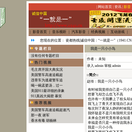
|
网站首页
|
资讯
|
影音
|
影音首页
|
音乐视听
|
汽车影音
|
经典视频
|
互动游戏
|
您现在的位置：
瓷都热线|诚信中国：“一就是一”（1941.C
专 题 栏 目
我是一只小小鸟
没有任何专题栏目
作者： 未知
热 门 视 频
录入:admin 审核:admin
毛主席开国大典实况
美国警车高速追截超
::简介::
违章车为逃避警车追
赵传：我是一只小小鸟
喝一碗孟婆汤，过一
有时候我觉得自己是一只小
美国911最详细的录象
想要飞却怎么也飞不高
911真凶大揭密 暴笑
也许有一天我攀上了枝头却
推 荐 视 频
我飞上了青天才发现自己从
每次到了夜深人静的时候我
美国警车高速追截超速汽
我怀疑是不是只有我明天没
那一夜 谢军
未来会怎样究竟有谁会知道
香水有毒 胡杨林
幸福是否只是一种传说我永
我是一只小小鸟