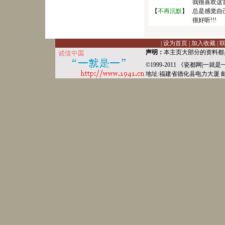
我很喜欢这首
【
不再沉默
】
总是感觉自己就
很好听!!!
|
设为首页
|
加入收藏
|
声明：
本主页大部分的资料都
©1999-2011 《
瓷都网
|
一就是
地址:福建省德化县
电力
大厦 邮