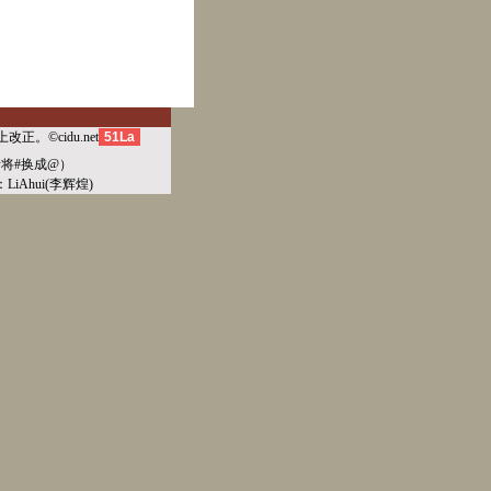
上改正。©
cidu.net
51La
m（请将#换成@）
：
LiAhui(李辉煌)