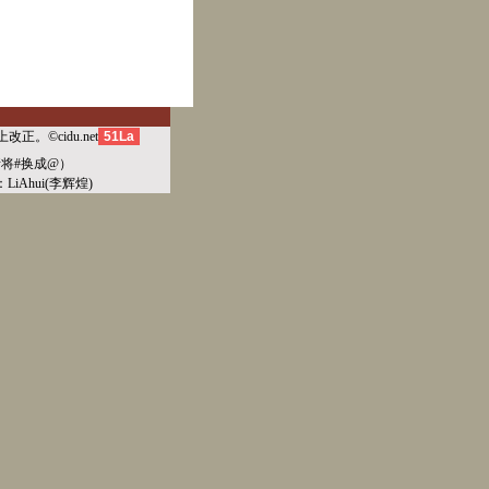
上改正。©
cidu.net
51La
m（请将#换成@）
：
LiAhui(李辉煌)