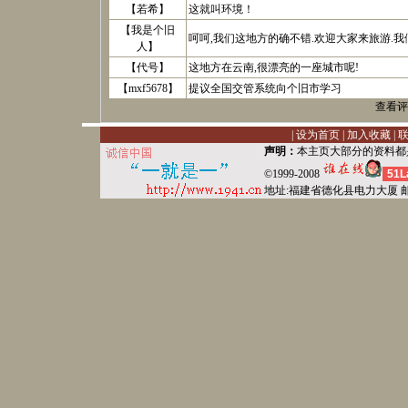
【
若希
】
这就叫环境！
【
我是个旧
呵呵,我们这地方的确不错.欢迎大家来旅游.我
人
】
【
代号
】
这地方在云南,很漂亮的一座城市呢!
【
mxf5678
】
提议全国交管系统向个旧市学习
查看评
|
设为首页
|
加入收藏
|
声明：
本主页大部分的资料都
©1999-2008
51L
地址:福建省德化县
电力
大厦 邮