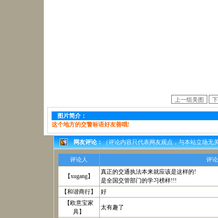
图片简介：
这个地方的交警标语好友善哦!
网友评论：
（评论内容只代表网友观点，与本站立场无
评论人
评论
真正的交通执法本来就应该是这样的!
【
xugang
】
是全国交管部门的学习榜样!!!
【
和谐商行
】
好
【
欧意宝家
太有趣了
具
】