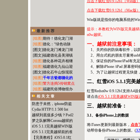
点击下载红雪0.9.12b1（Win版）
点击下载红雪0.9.12b1（Mac版
Win版就是指你的电脑系统的Wi
提示：本教程为WIN版完美越狱教
最 新 推 荐
n0w越狱。
[组图]
期待！德化龙门湖
一、越狱前注意事项：
[组图]
德化：“绿色动脉
[图文]
德化龙门滩龙门湖
1、关闭你的防病毒软件，以
[图文]
福建德化县美湖镇
2、用台式机的朋友尽量将usb
[组图]
德化各种花卉相继
3、保证你的iPhone/iPad有
[组图]
福建德化九仙山迎
4、解除iPhone /iPad 
[图文]
德化石牛山惊现双
5、为了让越狱过程更见快捷，
[组图]
千年古瓷都德化的
二、红雪iOS 5.1.1
[组图]
警方连捣5传销窝点
[组图]
福建民俗博物馆办
红雪Redsn0w 0.9.12b1支持A
相 关 文 章
请点击
iOS 5.1.1完美越狱WI
防患于未然，iphone防盗
三、越狱前准备：
Cydia HTTP/1.1 500 Int
越狱到底值多少钱？Pod2
3.1、备份iPhone上的数据
梦之队解释Corona越狱的
将iTunes更新到最新版本，
点击下
iOS 5.1.1完美越狱WIN版
动帮你备份iPhone上的数据。(
X
iOS 5.1.1完美越狱前的准
【完美教程】iOS5.0.1红