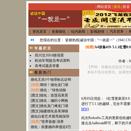
|
网站首页
|
资讯
|
影音
|
资讯首页
|
瓷都德化
|
站内新闻
|
影视剧情
|
汽车世界
|
您现在的位置：
瓷都热线|诚信中国：“一就是一”（1941.C
[组图]
A4设备iOS 5.1.1红雪0
专 题 栏 目
四川汶川8.0级强震
机动车驾驶员考试资料
作者：
9
高考试题及答案
【声明：转载此信息在于传
本站不负任何责任。如果您
最 新 热 门
德化又添3个地理标志证明
[组图]
期待！德化龙门湖
[组图]
德化：“绿色动脉
[图文]
德化：造莲花美景
6月05日消息：《红雪更新至0.9.
[图文]
德化：编织小网格
进行了5.1.1的越狱，完全不需
[图文]
德化龙门滩龙门湖
MW
)
[图文]
福建德化县美湖镇
德化白瓷艺术展亮相深圳
此次Redsn0w工具的更新也给
[组图]
“世界瓷都·润养
接点击Jailbreak即可，剩下
德化：前妻婚内举债近8万