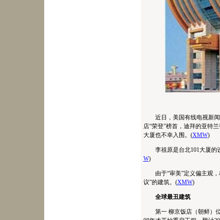
近日，美国有线电视新闻
店“荣登”榜首，迪拜的亚特
大厦也不幸入围。(
XMW
)
李祖原是台北101大厦
W
)
由于“审美”定义偏主观
议”的建筑。(
XMW
)
全球最丑建筑
第一 柳京饭店（朝鲜）位