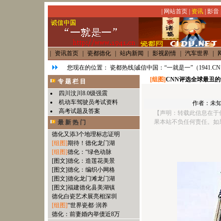
|
网站首页
|
资讯
|
影音
|
资讯首页
|
瓷都德化
|
站内新闻
|
影视剧情
|
汽车世界
|
您现在的位置：
瓷都热线|诚信中国：“一就是一”（1941.C
[组图]
CNN评选全球最丑的
专 题 栏 目
四川汶川8.0级强震
机动车驾驶员考试资料
作者：未知
高考试题及答案
【声明：转载此信息在于
果本站不负任何责任。如
最 新 热 门
德化又添3个地理标志证明
[组图]
期待！德化龙门湖
[组图]
德化：“绿色动脉
[图文]
德化：造莲花美景
[图文]
德化：编织小网格
[图文]
德化龙门滩龙门湖
[图文]
福建德化县美湖镇
德化白瓷艺术展亮相深圳
[组图]
“世界瓷都·润养
德化：前妻婚内举债近8万