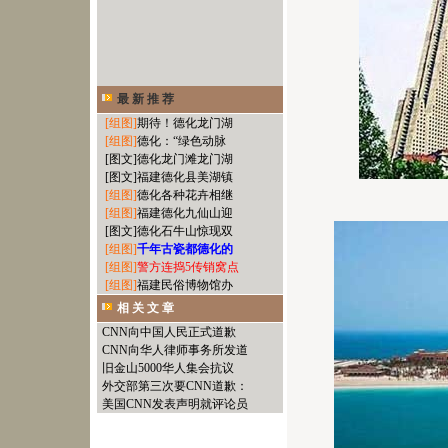
最 新 推 荐
[组图]
期待！德化龙门湖
[组图]
德化：“绿色动脉
[图文]
德化龙门滩龙门湖
[图文]
福建德化县美湖镇
[组图]
德化各种花卉相继
[组图]
福建德化九仙山迎
[图文]
德化石牛山惊现双
[组图]
千年古瓷都德化的
[组图]
警方连捣5传销窝点
[组图]
福建民俗博物馆办
相 关 文 章
CNN向中国人民正式道歉
CNN向华人律师事务所发道
旧金山5000华人集会抗议
外交部第三次要CNN道歉：
美国CNN发表声明就评论员