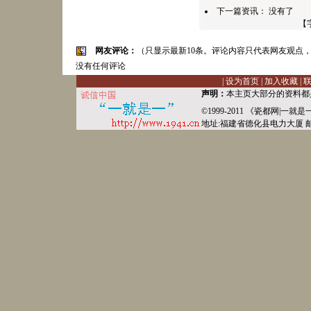
下一篇资讯： 没有了
【
网友评论：
（只显示最新10条。评论内容只代表网友观点
没有任何评论
|
设为首页
|
加入收藏
|
声明：
本主页大部分的资料都
©1999-2011 《
瓷都网
|
一就是
地址:福建省德化县
电力
大厦 邮