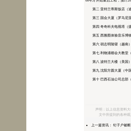
08年才开始重启工程，预计20
第二 亚特兰蒂斯饭店（
第三 国会大厦（罗马尼
第四 奇奇科夫电视塔（
第五 西雅图体验音乐博
第六 胡志明陵寝（越南
第七 利物浦都会大教堂
第八 波特兰大楼（美国
第九 沈阳方圆大厦（中
第十 巴西石油公司总部
声明：以上信息资料大
文中所提到的各种观
上一篇资讯：
钉子户被断