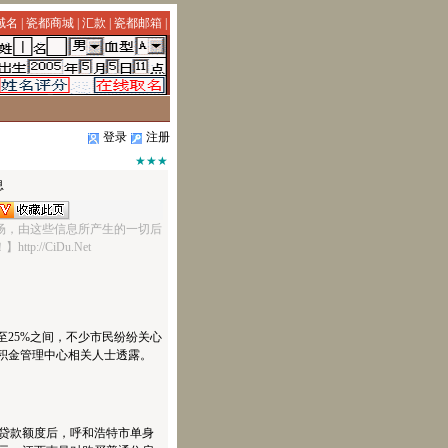
域名
|
瓷都商城
|
汇款
|
瓷都邮箱
|
登录
注册
★★★
息
场，由这些信息所产生的一切后
ttp://CiDu.Net
25%之间，不少市民纷纷关心
积金管理中心相关人士透露。
贷款额度后，呼和浩特市单身