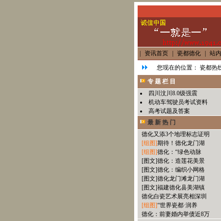
|
资讯首页
|
瓷都德化
|
站
您现在的位置：
瓷都热线
专 题 栏 目
四川汶川8.0级强震
机动车驾驶员考试资料
高考试题及答案
最 新 热 门
德化又添3个地理标志证明
[组图]
期待！德化龙门湖
[组图]
德化：“绿色动脉
[图文]
德化：造莲花美景
[图文]
德化：编织小网格
[图文]
德化龙门滩龙门湖
[图文]
福建德化县美湖镇
德化白瓷艺术展亮相深圳
[组图]
“世界瓷都·润养
德化：前妻婚内举债近8万