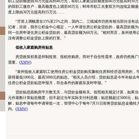
职工贷款额度由30万元提高到40万元，双职工家庭贷款额度由40万元提高到50
的双职工缴存户，最高额度也上调至60万元；蚌埠市职工夫妻双方均连续足额
度上限由30万元提高到35万元……
“尽管上调幅度在15%至25%之间，国内二、三线城市仍然有相当部分没有达
记者，目前，我市公积金中心规定，一人申请住房公积金贷款的，最高贷款额为
同一住房申请住房公积金贷款的，最高贷款额为60万元。“相对而言，泉州使用
没有调整公积金贷款上限的打算。”
低收入家庭购房有贴息
房贷政策初衷是抑制投资、投机性购房。而对于自住性需求，政府仍然推广
需要。(
XMW
)
“泉州低收入家庭职工使用住房公积金贷款购买廉租住房和经济适用房的，可
获得最低1000元、最高5000元的贴息。”相关人员介绍，贷款贴息是今年补贴去
住房公积金贷款贴息申报月，符合条件的家庭应及时申报。”
贷款贴息跟购房平方数无关，与贷款金额有关。按照相关规定计算，如果当年贴息
元作基数计算贴息额度，但不超过当年实际支付利息额；贴息额超过5000元，贴息
解，贴息申请每年申请审批一次，管理中心于每年7月31日前将贷款贴息金额转
内。(
XMW
)