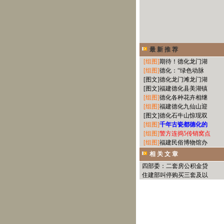
最 新 推 荐
[组图]
期待！德化龙门湖
[组图]
德化：“绿色动脉
[图文]
德化龙门滩龙门湖
[图文]
福建德化县美湖镇
[组图]
德化各种花卉相继
[组图]
福建德化九仙山迎
[图文]
德化石牛山惊现双
[组图]
千年古瓷都德化的
[组图]
警方连捣5传销窝点
[组图]
福建民俗博物馆办
相 关 文 章
四部委：二套房公积金贷
住建部叫停购买三套及以