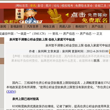
|
网站首页
|
资讯
|
影音
|
图片
|
论坛
|
模拟驾考
|
免费取名算命
|
瓷都工具
|
内新闻
|
影视剧情
|
汽车世界
|
网络文摘
|
周易八卦
|
教程技巧
|
房产信息
|
|诚信中国：“一就是一”（1941.CN）
>>
资讯
>>
房产信息
>>
房产动态
>> 正文
泉州暂不调整公积金贷款上限 低收入家庭可申贴息
泉州暂不调整公积金贷款上限 低收入家庭可申贴
作者：
泉州网
文章来源：
泉州网
更新时间：2012-4-26 9:03:00
【声明：转载此信息在于传递更多信息，其内容表达的观点并不代表本站立
果本站不负任何责任。如果您对本信息有什么意见，欢迎和本站
联系
，谢谢！】h
国内二、三线城市住房公积金贷款额度上限陆续提高，上调幅度普遍在15%至
本地政策是否有所调整。“使用公积金贷款购房上限暂没有新的变化。”市住房公
(
XMW
)
泉州上限已相对较高
针对刚需购房优惠政策仍在继续。记者了解到，提高住房公积金的使用率及