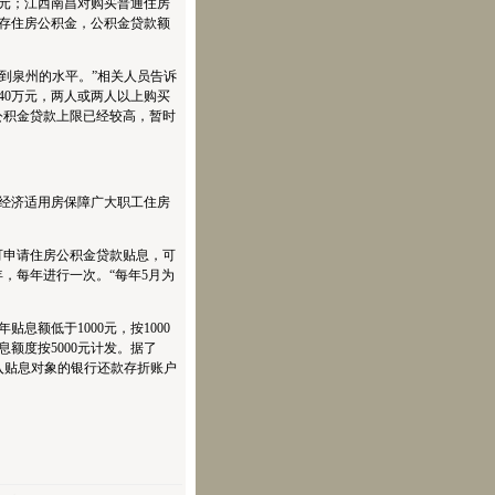
万元；江西南昌对购买普通住房
缴存住房公积金，公积金贷款额
到泉州的水平。”相关人员告诉
40万元，两人或两人以上购买
公积金贷款上限已经较高，暂时
经济适用房保障广大职工住房
申请住房公积金贷款贴息，可
年，每年进行一次。“每年5月为
额低于1000元，按1000
额度按5000元计发。据了
入贴息对象的银行还款存折账户