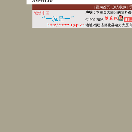
没有任何评论
|
设为首页
|
加入收藏
|
声明：
本主页大部分的资料都
©1999-2008
51L
地址:福建省德化县
电力
大厦 邮