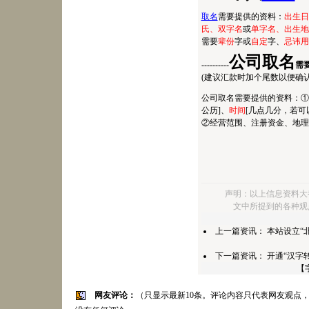
取名
需要提供的资料：
出生日
氏、双字名
或
单字名、出生地
需要
辈份
字或
自定
字、
忌讳用
公司取名
----------
需
(建议汇款时加个尾数以便确认，如90
公司取名需要提供的资料：①
公历]、
时间
[几点几分，若可
②经营范围、注册资金、地理
声明：以上信息资料大
文中所提到的各种观
上一篇资讯：
本站设立“
下一篇资讯：
开通“汉字
【
网友评论：
（只显示最新10条。评论内容只代表网友观点