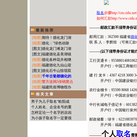
取名
步骤
http://cm.cidu.net
如何汇款
http://www.cidu.
---------邮政汇款不须带身份证就能办
最 新 推 荐
邮局汇款：362500 福建省
德
[组图]
期待！德化龙门湖
联 系 人：李辉煌 （可将汇
[组图]
德化：“绿色动脉
[图文]
德化龙门滩龙门湖
---------(以下须带身份证才能办理)---
[图文]
福建德化县美湖镇
[组图]
德化各种花卉相继
工行灵通卡：9558801408106
[组图]
福建德化九仙山迎
开户行：中国工商银行
[图文]
德化石牛山惊现双
建 行 龙卡：4367 4218 3000 
[组图]
千年古瓷都德化的
开户行：中国建设银行德
[组图]
警方连捣5传销窝点
[组图]
福建民俗博物馆办
农行金穗卡：95599 8068 14
相 关 文 章
开户行：中国农业银行德化
男子为儿子取名“欧阳成
中行长城电子借记卡：60138264
个人姓名、企业名号的重
开户行：中国银行泉州分行
怎样定论一个名字的吉凶
为小孩子取名字一定要很
邮政储蓄：绿卡：622188397
开户局：福建省德化县
个人
取名
----------
需要提