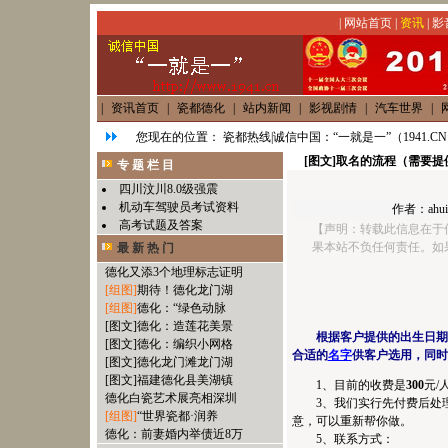
|
网站首页
|
资讯
|
影
|
资讯首页
|
瓷都德化
|
站内新闻
|
影视剧情
|
汽车世界
|
您现在的位置：
瓷都热线|诚信中国：“一就是一”（1941.C
[图文]
取名的流程（需要提
专 题 栏 目
四川汶川8.0级强震
机动车驾驶员考试资料
作者：
ahui
高考试题及答案
【声明：转载此信息在于
果本站不负任何责任。如
最 新 热 门
德化又添3个地理标志证明
[组图]
期待！德化龙门湖
[组图]
德化：“绿色动脉
[图文]
德化：造莲花美景
根据客户提供的出生日期
[图文]
德化：编织小网格
合适的
名字
供客户选用，同时
[图文]
德化龙门滩龙门湖
[图文]
福建德化县美湖镇
1、目前的收费是
300
元/
德化白瓷艺术展亮相深圳
3、我们实行先付费后处理的
[组图]
“世界瓷都·润养
意，可以重新帮你做。
德化：前妻婚内举债近8万
5、联系方式：