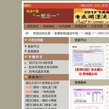
|
网站首页
|
资讯
|
影音
|
资讯首页
|
瓷都德化
|
站内新闻
|
影视剧情
|
汽车世界
|
您现在的位置：
瓷都热线|诚信中国：“一就是一”（1941.C
子栏目导航
更新手记
更新手记
瓷都服务
专 题 栏 目
四川汶川8.0级强震
机动车驾驶员考试资料
【新增功能】姓名藏头
高考试题及答案
诗 爱情藏头诗
最 新 热 门
瓷都服务
德化又添3个地理标志证明
[组图]
期待！德化龙门湖
[组图]
德化：“绿色动脉
[图文]
德化：造莲花美景
[图文]
德化：编织小网格
[图文]
德化龙门滩龙门湖