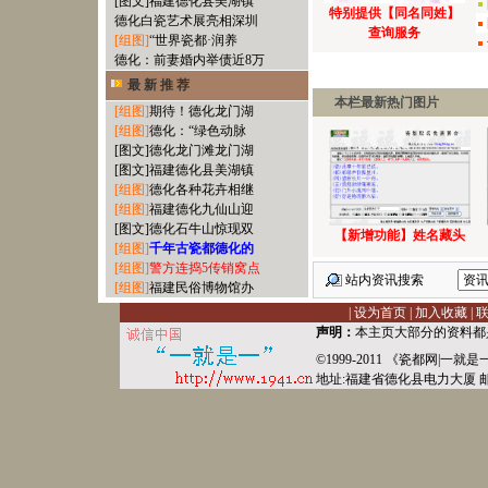
[图文]
福建德化县美湖镇
特别提供【同名同姓】
德化白瓷艺术展亮相深圳
查询服务
[组图]
“世界瓷都·润养
德化：前妻婚内举债近8万
最 新 推 荐
本栏最新热门图片
[组图]
期待！德化龙门湖
[组图]
德化：“绿色动脉
[图文]
德化龙门滩龙门湖
[图文]
福建德化县美湖镇
[组图]
德化各种花卉相继
[组图]
福建德化九仙山迎
[图文]
德化石牛山惊现双
【新增功能】姓名藏头
[组图]
千年古瓷都德化的
[组图]
警方连捣5传销窝点
站内资讯搜索
[组图]
福建民俗博物馆办
|
设为首页
|
加入收藏
|
声明：
本主页大部分的资料都
©1999-2011 《
瓷都网
|
一就是
地址:福建省德化县
电力
大厦 邮